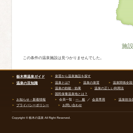
施
この条件の温泉施設は見つかりませんでした。
泉質から温泉施設を探す
栃木県温泉ガイド
温泉とは?
温泉の泉質
温泉関係全国
温泉の豆知識
温泉の効能・効果
温泉の正しい利用法
国民保養温泉地とは？
お知らせ・新着情報
会員一覧：
一 般
／
会員専用
温泉担当
プライバシーポリシー
お問い合わせ
Copyright © 栃木の温泉 All Right Reserved.