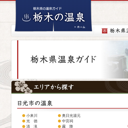
小来川
奥日光湯元
光 徳
中宮祠
清 滝
霧 降