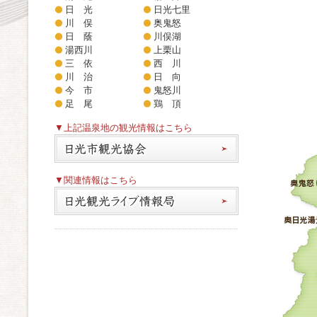
日 光
日光七里
川 俣
奥鬼怒
日 蔭
川俣湖
湯西川
上栗山
三 依
西 川
川 治
日 向
今 市
鬼怒川
足 尾
鶏 頂
▼上記温泉地の観光情報はこちら
▼関連情報はこちら