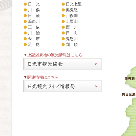
日 光
日光七里
川 俣
奥鬼怒
日 蔭
川俣湖
湯西川
上栗山
三 依
西 川
川 治
日 向
今 市
鬼怒川
足 尾
鶏 頂
▼上記温泉地の観光情報はこちら
▼関連情報はこちら