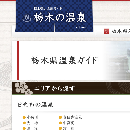
小来川
奥日光湯元
光 徳
中宮祠
清 滝
霧 降