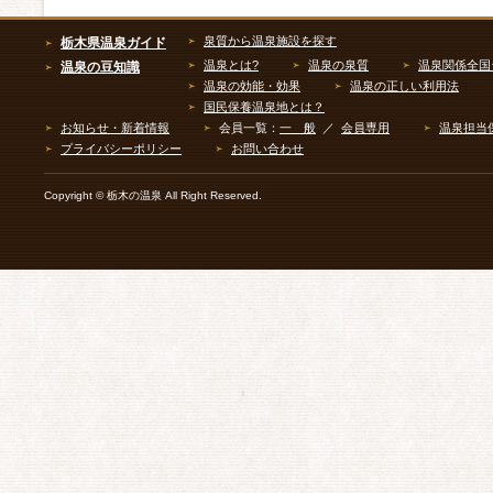
泉質から温泉施設を探す
栃木県温泉ガイド
温泉とは?
温泉の泉質
温泉関係全国
温泉の豆知識
温泉の効能・効果
温泉の正しい利用法
国民保養温泉地とは？
お知らせ・新着情報
会員一覧：
一 般
／
会員専用
温泉担当
プライバシーポリシー
お問い合わせ
Copyright © 栃木の温泉 All Right Reserved.